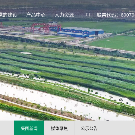
党的建设
产品中心
人力资源
股票代码：60079
集团新闻
媒体聚焦
公示公告