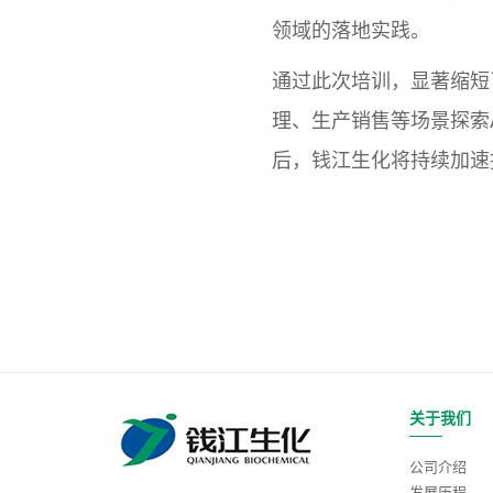
领域的落地实践。
通过此次培训，显著缩短
理、生产销售等场景探索
后，钱江生化将持续加速
关于我们
公司介绍
发展历程