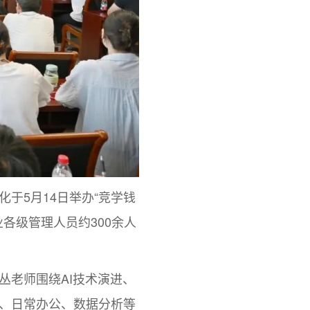
于5月14日举办“竞学钱
各级管理人员约300余人
丛老师围绕AI技术演进、
理、日常办公、数据分析等