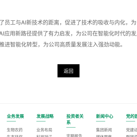
了员工与AI新技术的距离，促进了技术的吸收与内化，
AI应用新路径提供了有力启发，为公司在智能化时代的
推进智能化转型，为公司高质量发展注入强劲动能。
返回
业务发展
发展战略
投资者关
新闻中心
党的
系
生物农药
业务布局
集团新闻
党建
定期报告
生态环保
科技钱江
媒体聚焦
群团