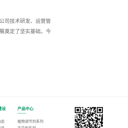
为公司技术研发、运营管
发展奠定了坚实基础。今
建设
产品中心
动态
植物调节剂系列
资讯
杀虫剂系列