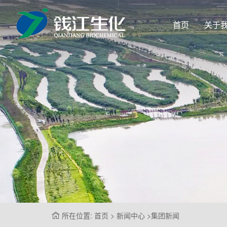
首页
关于
所在位置: 首页 > 新闻中心 >集团新闻